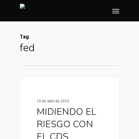
Skip
Menu
to
main
content
Tag
fed
0
Noticias y artículos
19 de abril de 2023
MIDIENDO EL
RIESGO CON
EL CDS