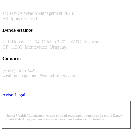
© SUPRA Wealth Management 2023.
All rights reserved.
Dónde estamos
Luis Bonavita 1294, Oficina 2302 - WTC Free Zone.
CP: 11300. Montevideo, Uruguay.
Contacto
(+598) 2626 2425
wealthmanagement@suprabrokers.com
Aviso Legal
Supra Wealth Management es una entidad registrada y supervisada por el Banco
Central del Uruguay con licencia activa como Gestor de Portafolios.