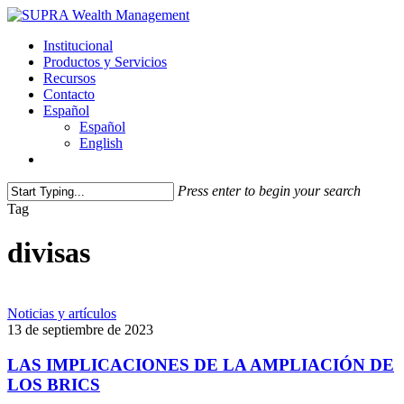
Skip
to
Menu
Institucional
main
Productos y Servicios
content
Recursos
Contacto
Español
Español
English
facebook
linkedin
instagram
Press enter to begin your search
Close
Tag
Search
divisas
Noticias y artículos
13 de septiembre de 2023
LAS IMPLICACIONES DE LA AMPLIACIÓN DE
LOS BRICS