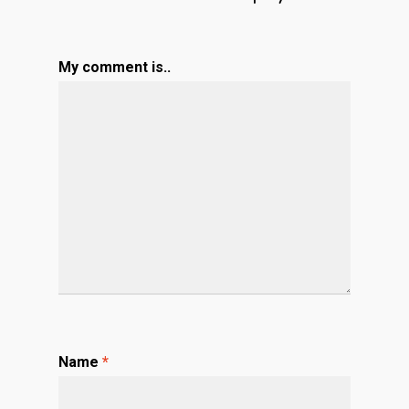
My comment is..
Name
*