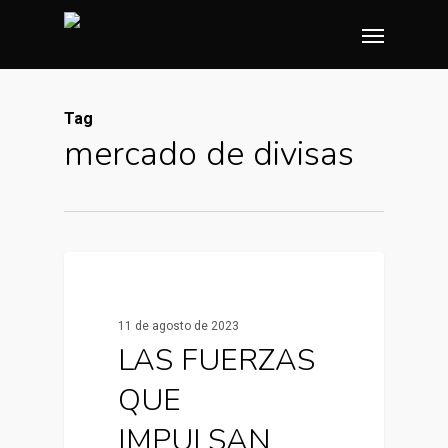
Skip
Menu
to
main
content
Tag
mercado de divisas
0
Noticias y artículos
11 de agosto de 2023
LAS FUERZAS
QUE
IMPULSAN