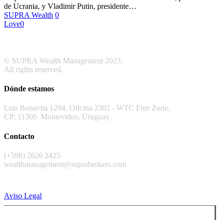
de Ucrania, y Vladimir Putin, presidente…
SUPRA Wealth
0
Love
0
© SUPRA Wealth Management 2023.
All rights reserved.
Dónde estamos
Luis Bonavita 1294, Oficina 2302 - WTC Free Zone.
CP: 11300. Montevideo, Uruguay.
Contacto
(+598) 2626 2425
wealthmanagement@suprabrokers.com
Aviso Legal