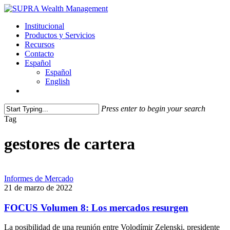
Skip
to
Menu
Institucional
main
Productos y Servicios
content
Recursos
Contacto
Español
Español
English
facebook
linkedin
instagram
Press enter to begin your search
Close
Tag
Search
gestores de cartera
Informes de Mercado
21 de marzo de 2022
FOCUS Volumen 8: Los mercados resurgen
La posibilidad de una reunión entre Volodímir Zelenski, presidente