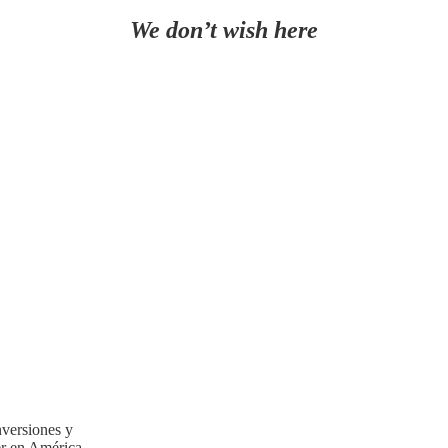
We don’t wish here
nversiones y
er en América