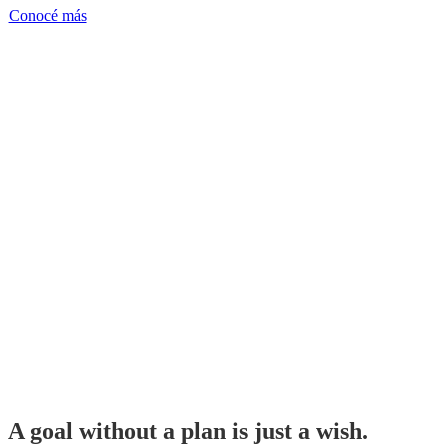
Experiencia en Inversiones
Conocé más
y Gestión Patrimonial
A goal without a plan is just a wish.