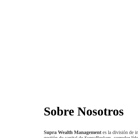
Sobre Nosotros
Supra Wealth Management
es la división de i
gestión de capital de SupraBrokers, corredor líd