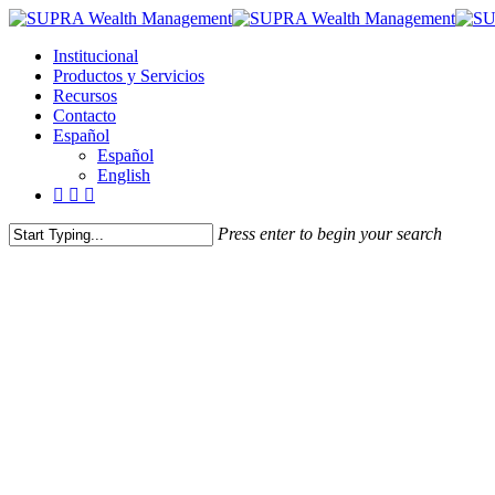
Skip
to
Menu
Institucional
main
Productos y Servicios
content
Recursos
Contacto
Español
Español
English
facebook
linkedin
instagram
Press enter to begin your search
Close
Search