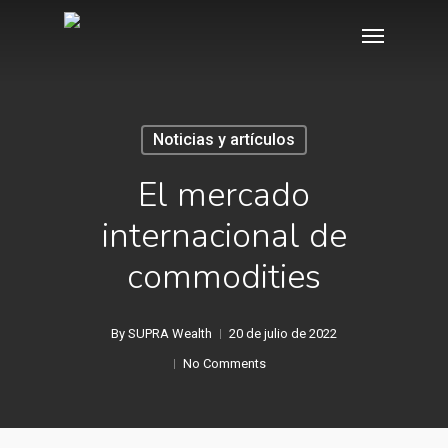
Skip
Menu
to
main
content
Noticias y artículos
El mercado
internacional de
commodities
By
SUPRA Wealth
20 de julio de 2022
No Comments